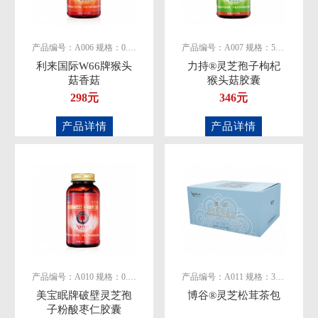
产品编号：A006 规格：0.5g/粒
产品编号：A007 规格：500mg/粒
利来国际W66牌猴头
力持®灵芝孢子枸杞
菇香菇
猴头菇胶囊
灵芝胶囊
298元
346元
产品详情
产品详情
产品编号：A010 规格：0.5g/粒
产品编号：A011 规格：3克×50包
美宝眠牌破壁灵芝孢
博谷®灵芝松茸茶包
子粉酸枣仁胶囊