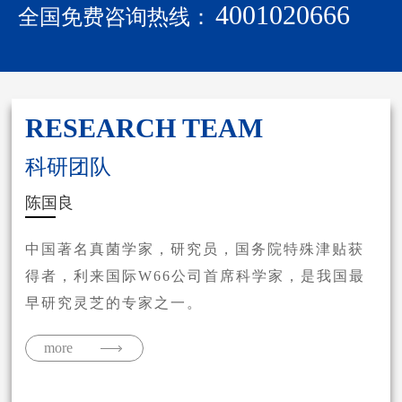
4001020666
全国免费咨询热线：
RESEARCH TEAM
RESEARCH TEAM
RESEARCH TEAM
RESEARCH TEAM
RESEARCH TEAM
RESEARCH TEAM
RESEARCH TEAM
RESEARCH TEAM
RESEARCH TEAM
RESEARCH TEAM
RESEARCH TEAM
科研团队
科研团队
科研团队
科研团队
科研团队
科研团队
科研团队
科研团队
科研团队
科研团队
科研团队
李玉
陈国良
陈惠
卯晓岚
卜华祥
姚一建
车永胜
郁小兵
徐济良
王听申
吴伟杰
中国著名真菌学家，研究员，国务院特殊津贴获
得者，利来国际W66公司首席科学家，是我国最
早研究灵芝的专家之一。
more
more
more
more
more
more
more
more
more
more
more