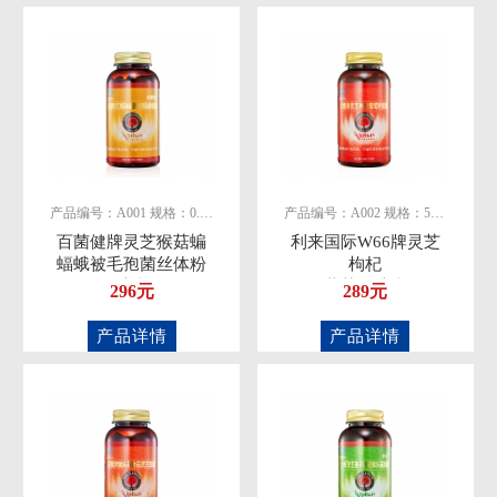
产品编号：A001 规格：0.5g/粒
产品编号：A002 规格：500mg/粒
百菌健牌灵芝猴菇蝙
利来国际W66牌灵芝
蝠蛾被毛孢菌丝体粉
枸杞
胶囊
葡萄籽胶囊
296元
289元
产品详情
产品详情